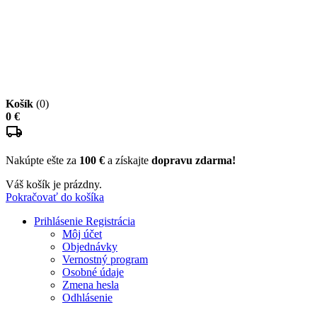
Košík
(0)
0 €
Nakúpte ešte za
100 €
a získajte
dopravu zdarma!
Váš košík je prázdny.
Pokračovať do košíka
Prihlásenie
Registrácia
Môj účet
Objednávky
Vernostný program
Osobné údaje
Zmena hesla
Odhlásenie