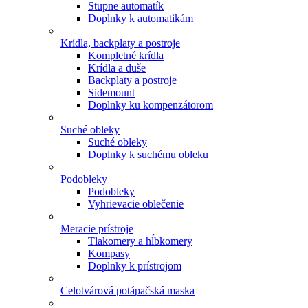
Stupne automatík
Doplnky k automatikám
Krídla, backplaty a postroje
Kompletné krídla
Krídla a duše
Backplaty a postroje
Sidemount
Doplnky ku kompenzátorom
Suché obleky
Suché obleky
Doplnky k suchému obleku
Podobleky
Podobleky
Vyhrievacie oblečenie
Meracie prístroje
Tlakomery a hĺbkomery
Kompasy
Doplnky k prístrojom
Celotvárová potápačská maska