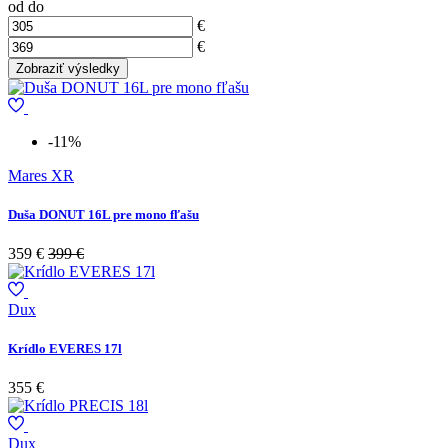
od
do
€
€
-11%
Mares XR
Duša DONUT 16L pre mono fľašu
359 €
399 €
Dux
Krídlo EVERES 17l
355 €
Dux