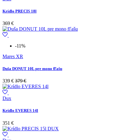
Krídlo PRECIS 18l
369 €
-11%
Mares XR
Duša DONUT 10L pre mono fľašu
339 €
379 €
Dux
Krídlo EVERES 14l
351 €