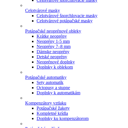
Celotvárové šnorchlovacie masky
Celotvárové masky
Celotvárové šnorchlovacie masky
Celotvárové potápačské masky
Potápačské neoprénové obleky
Krátke neoprény
Neoprény 1-5 mm
Neoprény 7–8 mm
Dámske neoprény
Detské neoprény
Neoprénové doplnky
Doplnky k oblekom
Potápačské automatiky
Sety automatík
Octopusy a stupne
Doplnky k automatikám
Kompenzátory vztlaku
Potápačské žakety
Kompletné krídla
Doplnky ku kompenzátorom