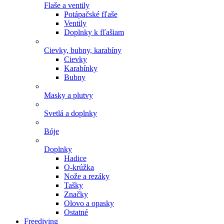
Flaše a ventily
Potápačské fľaše
Ventily
Doplnky k fľašiam
Cievky, bubny, karabíny
Cievky
Karabínky
Bubny
Masky a plutvy
Svetlá a doplnky
Bóje
Doplnky
Hadice
O-krúžka
Nože a rezáky
Tašky
Značky
Olovo a opasky
Ostatné
Freediving