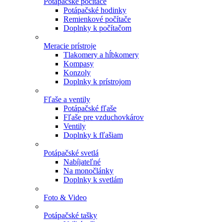
Potápačské počítače
Potápačské hodinky
Remienkové počítače
Doplnky k počítačom
Meracie prístroje
Tlakomery a hĺbkomery
Kompasy
Konzoly
Doplnky k prístrojom
Fľaše a ventily
Potápačské fľaše
Fľaše pre vzduchovkárov
Ventily
Doplnky k fľašiam
Potápačské svetlá
Nabíjateľné
Na monočlánky
Doplnky k svetlám
Foto & Video
Potápačské tašky