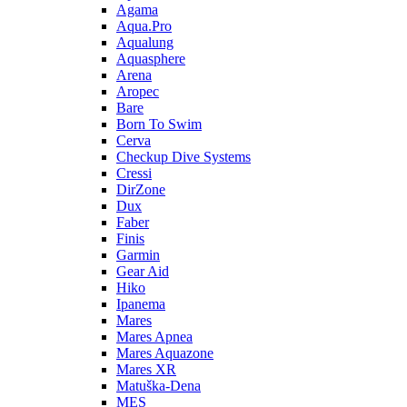
Agama
Aqua.Pro
Aqualung
Aquasphere
Arena
Aropec
Bare
Born To Swim
Cerva
Checkup Dive Systems
Cressi
DirZone
Dux
Faber
Finis
Garmin
Gear Aid
Hiko
Ipanema
Mares
Mares Apnea
Mares Aquazone
Mares XR
Matuška-Dena
MES