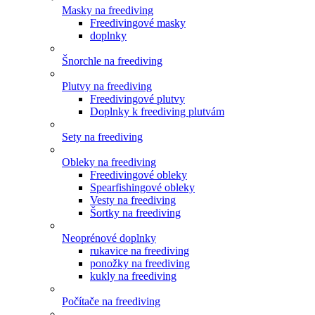
Masky na freediving
Freedivingové masky
doplnky
Šnorchle na freediving
Plutvy na freediving
Freedivingové plutvy
Doplnky k freediving plutvám
Sety na freediving
Obleky na freediving
Freedivingové obleky
Spearfishingové obleky
Vesty na freediving
Šortky na freediving
Neoprénové doplnky
rukavice na freediving
ponožky na freediving
kukly na freediving
Počítače na freediving