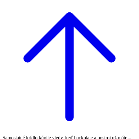
Samostatné krídlo kúpite vtedy, keď backplate a postroj už máte –