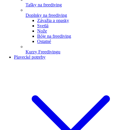
Tašky na freediving
Doplnky na freediving
Závažia a opasky
Svetlá
Nože
Bóje na freediving
Ostatné
Kurzy Freedivingu
Plavecké potreby