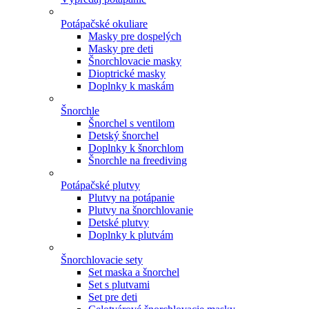
Potápačské okuliare
Masky pre dospelých
Masky pre deti
Šnorchlovacie masky
Dioptrické masky
Doplnky k maskám
Šnorchle
Šnorchel s ventilom
Detský šnorchel
Doplnky k šnorchlom
Šnorchle na freediving
Potápačské plutvy
Plutvy na potápanie
Plutvy na šnorchlovanie
Detské plutvy
Doplnky k plutvám
Šnorchlovacie sety
Set maska a šnorchel
Set s plutvami
Set pre deti