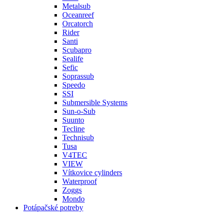
Metalsub
Oceanreef
Orcatorch
Rider
Santi
Scubapro
Sealife
Sefic
Soprassub
Speedo
SSI
Submersible Systems
Sun-o-Sub
Suunto
Tecline
Technisub
Tusa
V4TEC
VIEW
Vítkovice cylinders
Waterproof
Zoggs
Mondo
Potápačské potreby