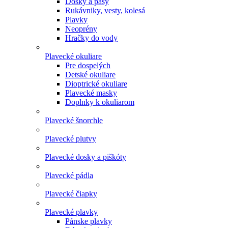
Dosky a pásy
Rukávniky, vesty, kolesá
Plavky
Neoprény
Hračky do vody
Plavecké okuliare
Pre dospelých
Detské okuliare
Dioptrické okuliare
Plavecké masky
Doplnky k okuliarom
Plavecké šnorchle
Plavecké plutvy
Plavecké dosky a piškóty
Plavecké pádla
Plavecké čiapky
Plavecké plavky
Pánske plavky