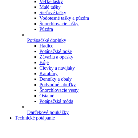
Veľké tašky
Malé tašky
Sieťové tašky
Vodotesné tašky a púzdra
Šnorchlovacie tašky
Púzdra
Potápačské doplnky
Hadice
Potápačské nože
Závažia a opasky
Bóje
Cievky a navijáky
Karabíny
Denníky a obaly
Podvodné tabuľky
Šnorchlovacie vesty
Ostatné
Potápačská móda
Darčekové poukážky
Technické potápanie