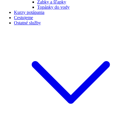
Žabky a šľapky
Topánky do vody
Kurzy potápania
Cestujeme
Ostatné služby