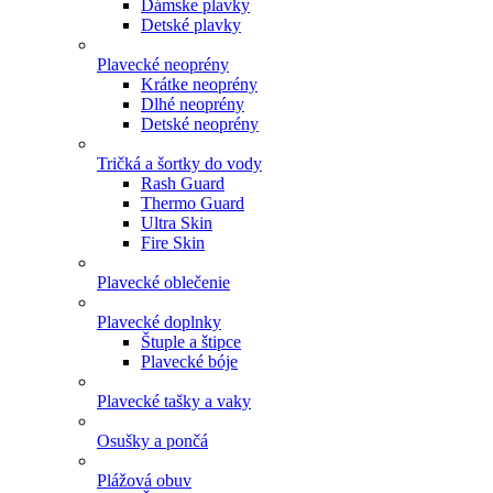
Dámske plavky
Detské plavky
Plavecké neoprény
Krátke neoprény
Dlhé neoprény
Detské neoprény
Tričká a šortky do vody
Rash Guard
Thermo Guard
Ultra Skin
Fire Skin
Plavecké oblečenie
Plavecké doplnky
Štuple a štipce
Plavecké bóje
Plavecké tašky a vaky
Osušky a pončá
Plážová obuv