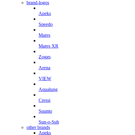
brand-logos
Apeks
Speedo
Mares
Mares XR
Zoggs
Arena
VIEW
Aqualung
Cressi
Suunto
Sun-o-Sub
other brands
Apeks