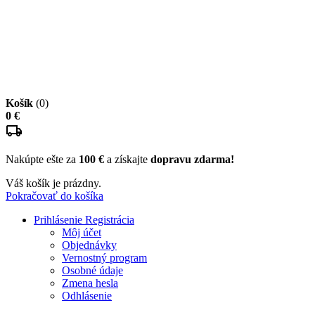
Košík
(0)
0 €
Nakúpte ešte za
100 €
a získajte
dopravu zdarma!
Váš košík je prázdny.
Pokračovať do košíka
Prihlásenie
Registrácia
Môj účet
Objednávky
Vernostný program
Osobné údaje
Zmena hesla
Odhlásenie