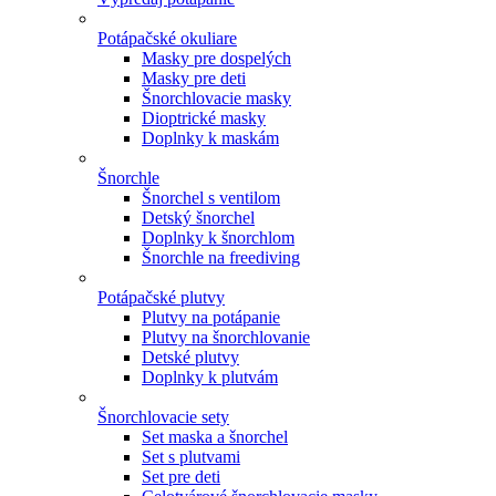
Potápačské okuliare
Masky pre dospelých
Masky pre deti
Šnorchlovacie masky
Dioptrické masky
Doplnky k maskám
Šnorchle
Šnorchel s ventilom
Detský šnorchel
Doplnky k šnorchlom
Šnorchle na freediving
Potápačské plutvy
Plutvy na potápanie
Plutvy na šnorchlovanie
Detské plutvy
Doplnky k plutvám
Šnorchlovacie sety
Set maska a šnorchel
Set s plutvami
Set pre deti