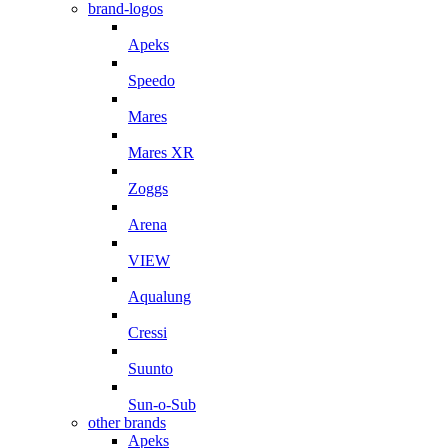
brand-logos
Apeks
Speedo
Mares
Mares XR
Zoggs
Arena
VIEW
Aqualung
Cressi
Suunto
Sun-o-Sub
other brands
Apeks