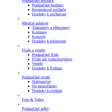
Potápačské počítače
Potápačské hodinky
Remienkové počítače
Doplnky k počítačom
Meracie prístroje
Tlakomery a hĺbkomery
Kompasy
Konzoly
Doplnky k prístrojom
Fľaše a ventily
Potápačské fľaše
Fľaše pre vzduchovkárov
Ventily
Doplnky k fľašiam
Potápačské svetlá
Nabíjateľné
Na monočlánky
Doplnky k svetlám
Foto & Video
Potápačské tašky