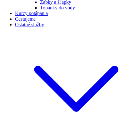
Žabky a šľapky
Topánky do vody
Kurzy potápania
Cestujeme
Ostatné služby