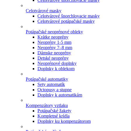
Celotvárové šnorchlovacie masky
Celotvárové masky
Celotvárové šnorchlovacie masky
Celotvárové potápačské masky
Potápačské neoprénové obleky
Krátke neoprény
Neoprény 1-5 mm
Neoprény 7–8 mm
Dámske neoprény
Detské neoprény
Neoprénové doplnky
Doplnky k oblekom
Potápačské automatiky
Sety automatík
Octopusy a stupne
Doplnky k automatikám
Kompenzátory vztlaku
Potápačské žakety
Kompletné krídla
Doplnky ku kompenzátorom