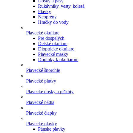
Dosky a pásy
Rukávniky, vesty, kolesá
Plavky
Neoprény
Hračky do vody
Plavecké okuliare
Pre dospelých
Detské okuliare
Dioptrické okuliare
Plavecké masky
Doplnky k okuliarom
Plavecké šnorchle
Plavecké plutvy
Plavecké dosky a piškóty
Plavecké pádla
Plavecké čiapky
Plavecké plavky
Pánske plavky