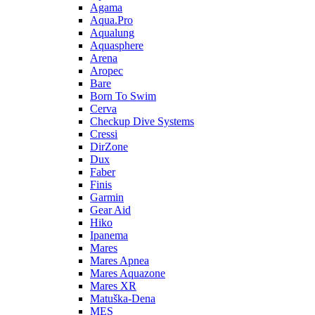
Agama
Aqua.Pro
Aqualung
Aquasphere
Arena
Aropec
Bare
Born To Swim
Cerva
Checkup Dive Systems
Cressi
DirZone
Dux
Faber
Finis
Garmin
Gear Aid
Hiko
Ipanema
Mares
Mares Apnea
Mares Aquazone
Mares XR
Matuška-Dena
MES