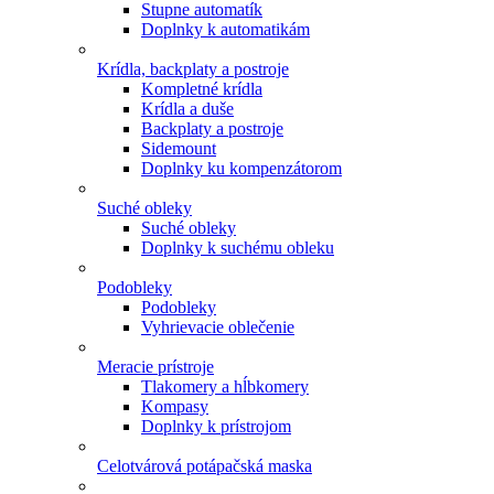
Stupne automatík
Doplnky k automatikám
Krídla, backplaty a postroje
Kompletné krídla
Krídla a duše
Backplaty a postroje
Sidemount
Doplnky ku kompenzátorom
Suché obleky
Suché obleky
Doplnky k suchému obleku
Podobleky
Podobleky
Vyhrievacie oblečenie
Meracie prístroje
Tlakomery a hĺbkomery
Kompasy
Doplnky k prístrojom
Celotvárová potápačská maska