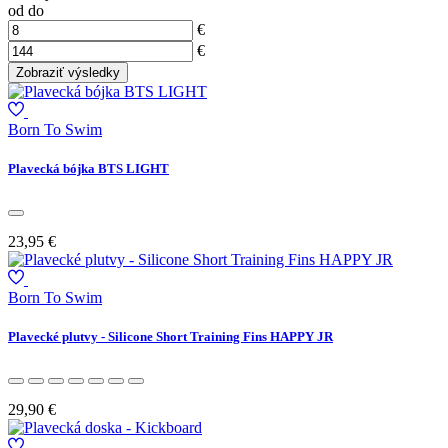
od
do
€
€
Born To Swim
Plavecká bójka BTS LIGHT
23,95 €
Born To Swim
Plavecké plutvy - Silicone Short Training Fins HAPPY JR
29,90 €