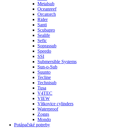
Metalsub
Oceanreef
Orcatorch
Rider
Santi
Scubapro
Sealife
Sefic
Soprassub
Speedo
SSI
Submersible Systems
Sun-o-Sub
Suunto
Tecline
Technisub
Tusa
V4TEC
VIEW
Vítkovice cylinders
Waterproof
Zoggs
Mondo
Potápačské potreby