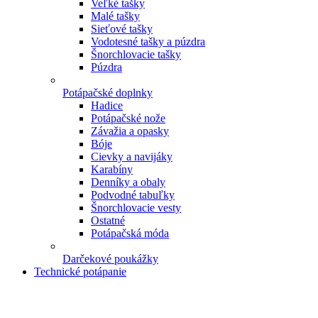
Veľké tašky
Malé tašky
Sieťové tašky
Vodotesné tašky a púzdra
Šnorchlovacie tašky
Púzdra
Potápačské doplnky
Hadice
Potápačské nože
Závažia a opasky
Bóje
Cievky a navijáky
Karabíny
Denníky a obaly
Podvodné tabuľky
Šnorchlovacie vesty
Ostatné
Potápačská móda
Darčekové poukážky
Technické potápanie