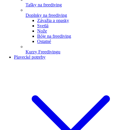
Tašky na freediving
Doplnky na freediving
Závažia a opasky
Svetlá
Nože
Bóje na freediving
Ostatné
Kurzy Freedivingu
Plavecké potreby