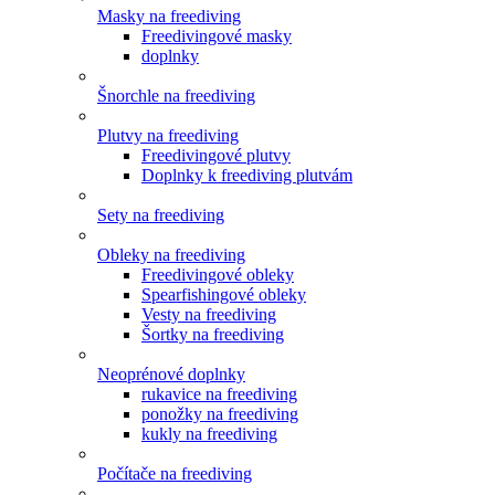
Masky na freediving
Freedivingové masky
doplnky
Šnorchle na freediving
Plutvy na freediving
Freedivingové plutvy
Doplnky k freediving plutvám
Sety na freediving
Obleky na freediving
Freedivingové obleky
Spearfishingové obleky
Vesty na freediving
Šortky na freediving
Neoprénové doplnky
rukavice na freediving
ponožky na freediving
kukly na freediving
Počítače na freediving