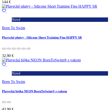
144 €
Nové
Born To Swim
Plavecké plutvy - Silicone Short Training Fins HAPPY SR
32,90 €
Nové
Born To Swim
Plavecká bójka NEON BornToSwim® s vakom
43,90 €