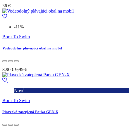
36 €
-11%
Born To Swim
Vodeodolný plávajúci obal na mobil
8,90 €
9,95 €
Nové
Born To Swim
Plavecká zateplená Parka GEN-X