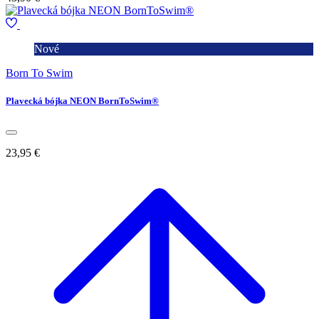
Nové
Born To Swim
Plavecká bójka NEON BornToSwim®
23,95 €