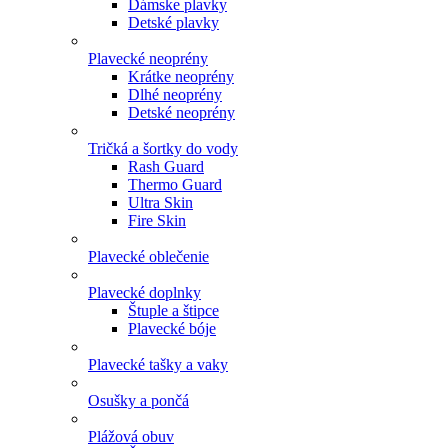
Dámske plavky
Detské plavky
Plavecké neoprény
Krátke neoprény
Dlhé neoprény
Detské neoprény
Tričká a šortky do vody
Rash Guard
Thermo Guard
Ultra Skin
Fire Skin
Plavecké oblečenie
Plavecké doplnky
Štuple a štipce
Plavecké bóje
Plavecké tašky a vaky
Osušky a pončá
Plážová obuv