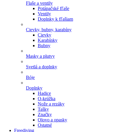
Flaše a ventily
Potápačské fľaše
Ventily
Doplnky k fľašiam
Cievky, bubny, karabíny
Cievky
Karabínky
Bubny
Masky a plutvy
Svetlá a doplnky
Bóje
Doplnky
Hadice
O-krúžka
Nože a rezáky
Tašky
Značky
Olovo a opasky
Ostatné
Freediving