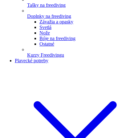
Tašky na freediving
Doplnky na freediving
Závažia a opasky
Svetlá
Nože
Bóje na freediving
Ostatné
Kurzy Freedivingu
Plavecké potreby