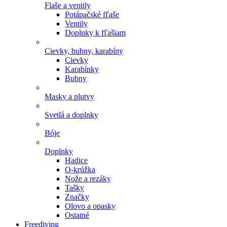
Flaše a ventily
Potápačské fľaše
Ventily
Doplnky k fľašiam
Cievky, bubny, karabíny
Cievky
Karabínky
Bubny
Masky a plutvy
Svetlá a doplnky
Bóje
Doplnky
Hadice
O-krúžka
Nože a rezáky
Tašky
Značky
Olovo a opasky
Ostatné
Freediving