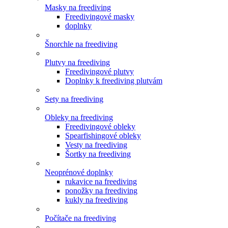
Masky na freediving
Freedivingové masky
doplnky
Šnorchle na freediving
Plutvy na freediving
Freedivingové plutvy
Doplnky k freediving plutvám
Sety na freediving
Obleky na freediving
Freedivingové obleky
Spearfishingové obleky
Vesty na freediving
Šortky na freediving
Neoprénové doplnky
rukavice na freediving
ponožky na freediving
kukly na freediving
Počítače na freediving