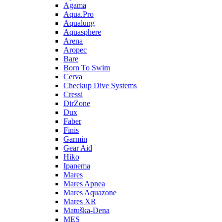
Agama
Aqua.Pro
Aqualung
Aquasphere
Arena
Aropec
Bare
Born To Swim
Cerva
Checkup Dive Systems
Cressi
DirZone
Dux
Faber
Finis
Garmin
Gear Aid
Hiko
Ipanema
Mares
Mares Apnea
Mares Aquazone
Mares XR
Matuška-Dena
MES