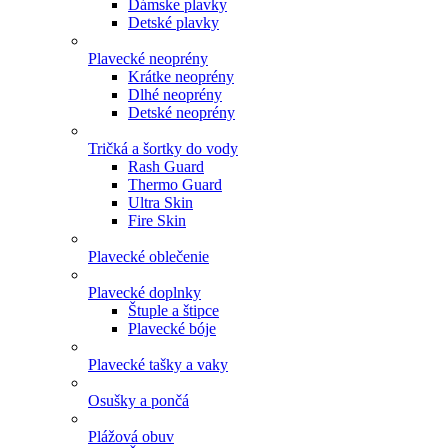
Dámske plavky
Detské plavky
Plavecké neoprény
Krátke neoprény
Dlhé neoprény
Detské neoprény
Tričká a šortky do vody
Rash Guard
Thermo Guard
Ultra Skin
Fire Skin
Plavecké oblečenie
Plavecké doplnky
Štuple a štipce
Plavecké bóje
Plavecké tašky a vaky
Osušky a pončá
Plážová obuv