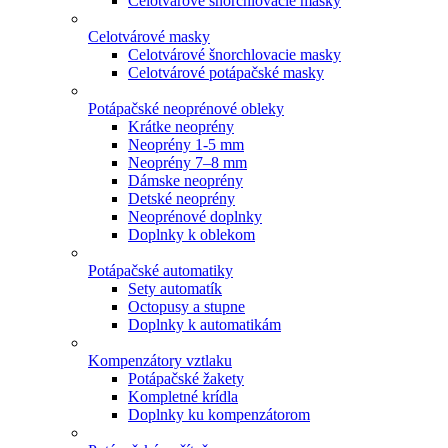
Celotvárové šnorchlovacie masky
Celotvárové masky
Celotvárové šnorchlovacie masky
Celotvárové potápačské masky
Potápačské neoprénové obleky
Krátke neoprény
Neoprény 1-5 mm
Neoprény 7–8 mm
Dámske neoprény
Detské neoprény
Neoprénové doplnky
Doplnky k oblekom
Potápačské automatiky
Sety automatík
Octopusy a stupne
Doplnky k automatikám
Kompenzátory vztlaku
Potápačské žakety
Kompletné krídla
Doplnky ku kompenzátorom