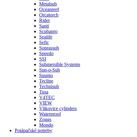
Metalsub
Oceanreef
Orcatorch
Rider
Santi
Scubapro
Sealife
Sefic
Soprassub
Speedo
SSI
Submersible Systems
Sun-o-Sub
Suunto
Tecline
Technisub
Tusa
V4TEC
VIEW
Vítkovice cylinders
Waterproof
Zoggs
Mondo
Potápačské potreby