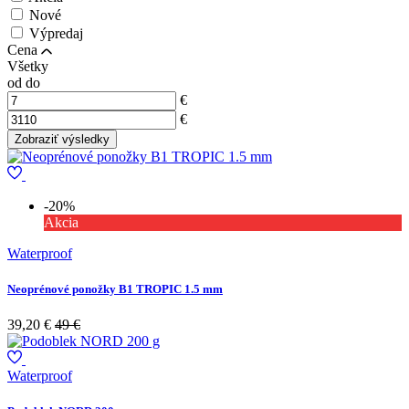
Nové
Výpredaj
Cena
Všetky
od
do
€
€
-20%
Akcia
Waterproof
Neoprénové ponožky B1 TROPIC 1.5 mm
39,20 €
49 €
Waterproof