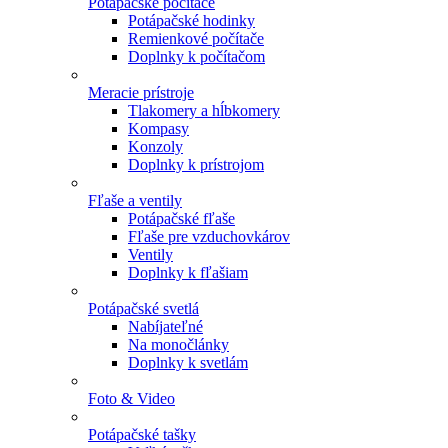
Potápačské počítače
Potápačské hodinky
Remienkové počítače
Doplnky k počítačom
Meracie prístroje
Tlakomery a hĺbkomery
Kompasy
Konzoly
Doplnky k prístrojom
Fľaše a ventily
Potápačské fľaše
Fľaše pre vzduchovkárov
Ventily
Doplnky k fľašiam
Potápačské svetlá
Nabíjateľné
Na monočlánky
Doplnky k svetlám
Foto & Video
Potápačské tašky