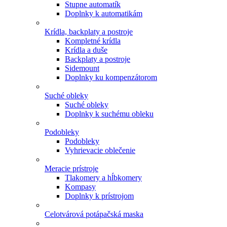
Stupne automatík
Doplnky k automatikám
Krídla, backplaty a postroje
Kompletné krídla
Krídla a duše
Backplaty a postroje
Sidemount
Doplnky ku kompenzátorom
Suché obleky
Suché obleky
Doplnky k suchému obleku
Podobleky
Podobleky
Vyhrievacie oblečenie
Meracie prístroje
Tlakomery a hĺbkomery
Kompasy
Doplnky k prístrojom
Celotvárová potápačská maska