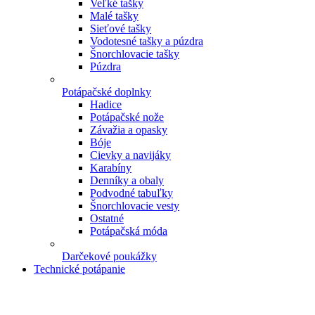
Veľké tašky
Malé tašky
Sieťové tašky
Vodotesné tašky a púzdra
Šnorchlovacie tašky
Púzdra
Potápačské doplnky
Hadice
Potápačské nože
Závažia a opasky
Bóje
Cievky a navijáky
Karabíny
Denníky a obaly
Podvodné tabuľky
Šnorchlovacie vesty
Ostatné
Potápačská móda
Darčekové poukážky
Technické potápanie