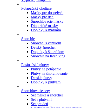
Potápačské okuliare
Masky pre dospelých
Masky pre deti
Šnorchlovacie masky
Dioptrické masky
Doplnky k maskám
Šnorchle
Šnorchel s ventilom
Detský šnorchel
Doplnky k šnorchlom
Šnorchle na freediving
Potápačské plutvy
Plutvy na potápanie
Plutvy na šnorchlovanie
Detské plutvy
Doplnky k plutvám
Šnorchlovacie sety
Set maska a šnorchel
Set s plutvami
Set pre deti