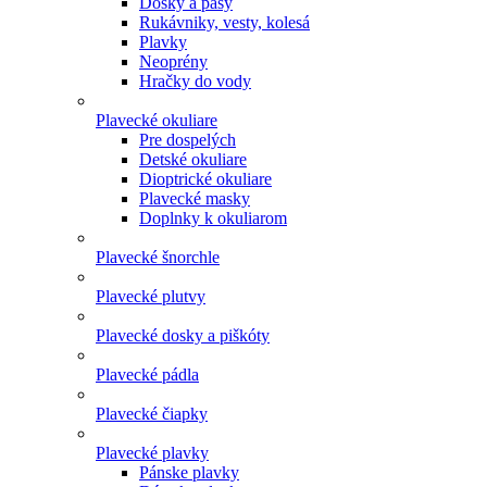
Dosky a pásy
Rukávniky, vesty, kolesá
Plavky
Neoprény
Hračky do vody
Plavecké okuliare
Pre dospelých
Detské okuliare
Dioptrické okuliare
Plavecké masky
Doplnky k okuliarom
Plavecké šnorchle
Plavecké plutvy
Plavecké dosky a piškóty
Plavecké pádla
Plavecké čiapky
Plavecké plavky
Pánske plavky