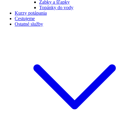
Žabky a šľapky
Topánky do vody
Kurzy potápania
Cestujeme
Ostatné služby