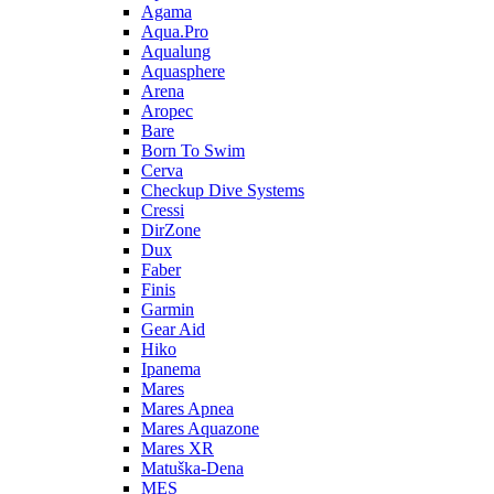
Agama
Aqua.Pro
Aqualung
Aquasphere
Arena
Aropec
Bare
Born To Swim
Cerva
Checkup Dive Systems
Cressi
DirZone
Dux
Faber
Finis
Garmin
Gear Aid
Hiko
Ipanema
Mares
Mares Apnea
Mares Aquazone
Mares XR
Matuška-Dena
MES