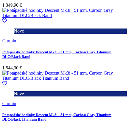
1 349,90 €
Nové
Garmin
Potápačské hodinky Descent Mk3i - 51 mm, Carbon Gray Titanium
DLC/Black Band
1 544,90 €
Nové
Garmin
Potápačské hodinky Descent Mk3i - 51 mm, Carbon Gray Titanium
DLC/Black Titanium Band