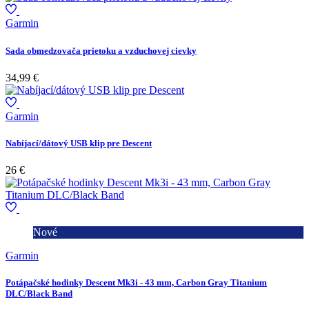
Garmin
Sada obmedzovača prietoku a vzduchovej cievky
34,99 €
Garmin
Nabíjací/dátový USB klip pre Descent
26 €
Nové
Garmin
Potápačské hodinky Descent Mk3i - 43 mm, Carbon Gray Titanium
DLC/Black Band