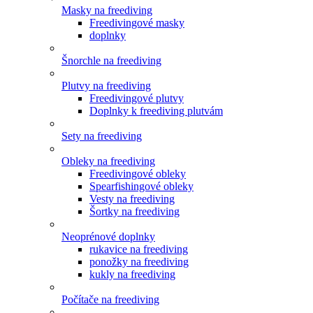
Masky na freediving
Freedivingové masky
doplnky
Šnorchle na freediving
Plutvy na freediving
Freedivingové plutvy
Doplnky k freediving plutvám
Sety na freediving
Obleky na freediving
Freedivingové obleky
Spearfishingové obleky
Vesty na freediving
Šortky na freediving
Neoprénové doplnky
rukavice na freediving
ponožky na freediving
kukly na freediving
Počítače na freediving