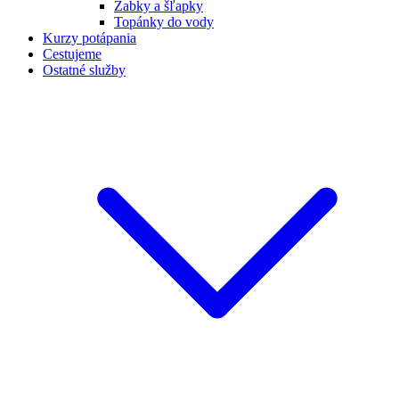
Žabky a šľapky
Topánky do vody
Kurzy potápania
Cestujeme
Ostatné služby