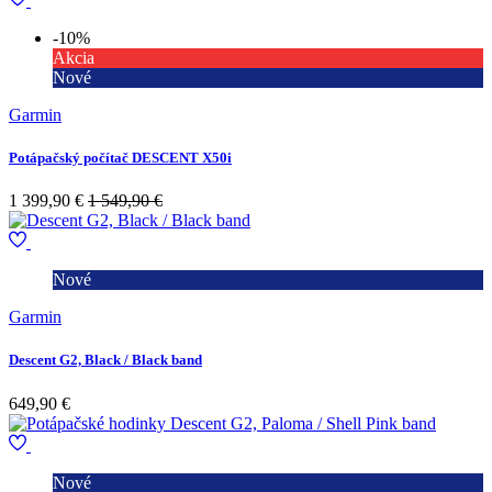
-10%
Akcia
Nové
Garmin
Potápačský počítač DESCENT X50i
1 399,90 €
1 549,90 €
Nové
Garmin
Descent G2, Black / Black band
649,90 €
Nové