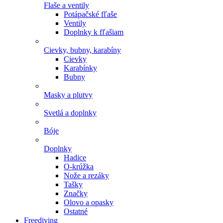
Flaše a ventily
Potápačské fľaše
Ventily
Doplnky k fľašiam
Cievky, bubny, karabíny
Cievky
Karabínky
Bubny
Masky a plutvy
Svetlá a doplnky
Bóje
Doplnky
Hadice
O-krúžka
Nože a rezáky
Tašky
Značky
Olovo a opasky
Ostatné
Freediving