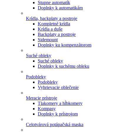
Stupne automatík
Doplnky k automatikám
Krídla, backplaty a postroje
Kompletné krídla
Krídla a duše
Backplaty a postroje
Sidemount
Doplnky ku kompenzátorom
Suché obleky
Suché obleky
Doplnky k suchému obleku
Podobleky
Podobleky
Vyhrievacie oblečenie
Meracie prístroje
Tlakomery a hĺbkomery
Kompasy
Doplnky k prístrojom
Celotvárová potápačská maska