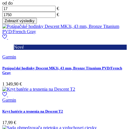
od
do
€
€
Nové
Garmin
Potápačské hodinky Descent MK3i, 43 mm, Bronze Titanium PVD/French
Gray
1 349,90 €
Garmin
Kryt batérie a tesnenia na Descent T2
17,99 €