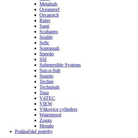
Metalsub
Oceanreef
Orcatorch
Rider
Santi
Scubapro
Sealife
Sefic
Soprassub
Speedo
SSI
Submersible Systems
Sun-o-Sub
Suunto
Tecline
Technisub
Tusa
V4TEC
VIEW
Vítkovice cylinders
Waterproof
Zoggs
Mondo
Potápačské potreby