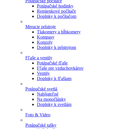
Potápačské počítače
Potápačské hodinky
Remienkové počítače
Doplnky k počítačom
Meracie prístroje
Tlakomery a hĺbkomery
Kompasy
Konzoly
Doplnky k prístrojom
Fľaše a ventily
Potápačské fľaše
Fľaše pre vzduchovkárov
Ventily
Doplnky k fľašiam
Potápačské svetlá
Nabíjateľné
Na monočlánky
Doplnky k svetlám
Foto & Video
Potápačské tašky