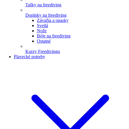
Tašky na freediving
Doplnky na freediving
Závažia a opasky
Svetlá
Nože
Bóje na freediving
Ostatné
Kurzy Freedivingu
Plavecké potreby