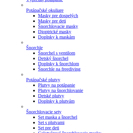
Potápačské okuliare
Masky pre dospelých
Masky pre deti
Šnorchlovacie masky
Dioptrické masky
Doplnky k maskám
Šnorchle
Šnorchel s ventilom
Detský šnorchel
Doplnky k šnorchlom
Šnorchle na freediving
Potápačské plutvy
Plutvy na potápanie
Plutvy na šnorchlovanie
Detské plutvy
Doplnky k plutvám
Šnorchlovacie sety
Set maska a šnorchel
Set s plutvami
Set pre deti