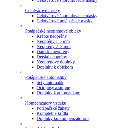
Celotvárové šnorchlovacie masky
Celotvárové masky
Celotvárové šnorchlovacie masky
Celotvárové potápačské masky
Potápačské neoprénové obleky
Krátke neoprény
Neoprény 1-5 mm
Neoprény 7–8 mm
Dámske neoprény
Detské neoprény
Neoprénové doplnky
Doplnky k oblekom
Potápačské automatiky
Sety automatík
Octopusy a stupne
Doplnky k automatikám
Kompenzátory vztlaku
Potápačské žakety
Kompletné krídla
Doplnky ku kompenzátorom