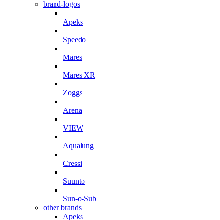
brand-logos
Apeks
Speedo
Mares
Mares XR
Zoggs
Arena
VIEW
Aqualung
Cressi
Suunto
Sun-o-Sub
other brands
Apeks