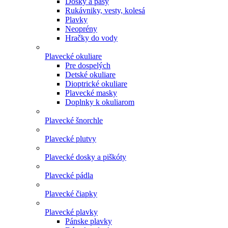
Dosky a pásy
Rukávniky, vesty, kolesá
Plavky
Neoprény
Hračky do vody
Plavecké okuliare
Pre dospelých
Detské okuliare
Dioptrické okuliare
Plavecké masky
Doplnky k okuliarom
Plavecké šnorchle
Plavecké plutvy
Plavecké dosky a piškóty
Plavecké pádla
Plavecké čiapky
Plavecké plavky
Pánske plavky