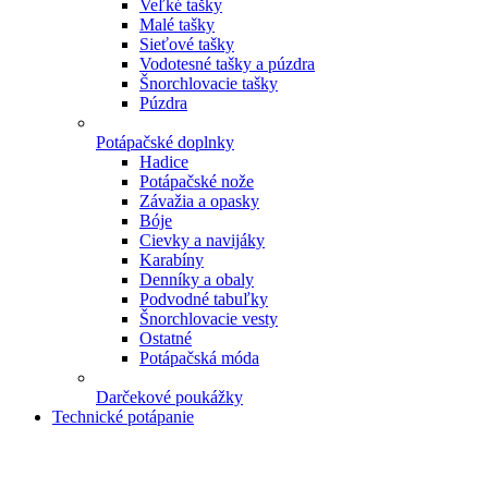
Veľké tašky
Malé tašky
Sieťové tašky
Vodotesné tašky a púzdra
Šnorchlovacie tašky
Púzdra
Potápačské doplnky
Hadice
Potápačské nože
Závažia a opasky
Bóje
Cievky a navijáky
Karabíny
Denníky a obaly
Podvodné tabuľky
Šnorchlovacie vesty
Ostatné
Potápačská móda
Darčekové poukážky
Technické potápanie