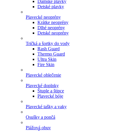
Dámske plavky
Detské plavky
Plavecké neoprény
Krátke neoprény
Dlhé neoprény
Detské neoprény
Tričká a šortky do vody
Rash Guard
Thermo Guard
Ultra Skin
Fire Skin
Plavecké oblečenie
Plavecké doplnky
Štuple a štipce
Plavecké bóje
Plavecké tašky a vaky
Osušky a pončá
Plážová obuv