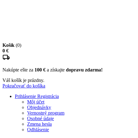
Košík
(0)
0 €
Nakúpte ešte za
100 €
a získajte
dopravu zdarma!
Váš košík je prázdny.
Pokračovať do košíka
Prihlásenie
Registrácia
Môj účet
Objednávky
Vernostný program
Osobné údaje
Zmena hesla
Odhlásenie